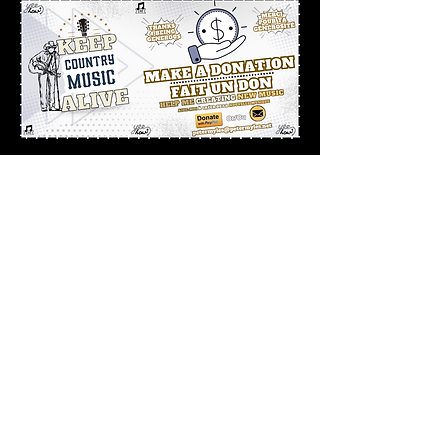
Peter Myles exists because of YOU!
Your support helps me create!
Thanks 4 believing in me & my music
Big Hug!
XXX
-----