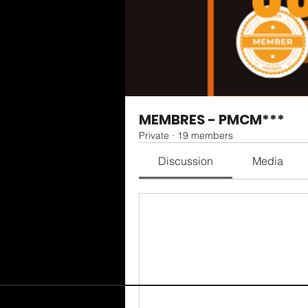
MEMBRES - PMCM***
Private
·
19 members
Discussion
Media