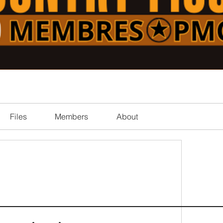
Files
Members
About